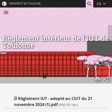
Aller
Navigation
Accès
Connexion
FR
UNIVERSITÉ DE TOULOUSE
au
directs
contenu
Règlement intérieur de l'IUT de
Toulouse
ACCUEIL
COMPRENDRE
L'UNIVERSITÉ
VIE
Règlement IUT - adopté au CIUT du 21
INSTITUTIONNELLE
novembre 2024 (1).pdf
(PDF, 621 Ko )
STATUTS ET