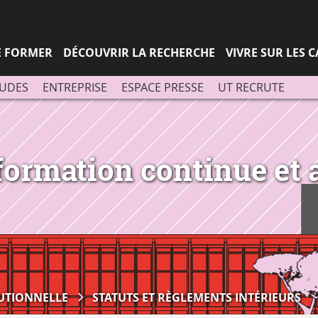
Aller
Navigation
Accès
Connexion
au
directs
contenu
SE FORMER
DÉCOUVRIR LA RECHERCHE
VIVRE SUR LES 
TUDES
ENTREPRISE
ESPACE PRESSE
UT RECRUTE
 formation continue et
TUTIONNELLE
STATUTS ET RÈGLEMENTS INTÉRIEURS