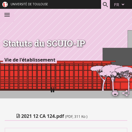
Aller
Navigation
Accès
Connexion
FR
UNIVERSITÉ DE TOULOUSE
au
directs
contenu
Statuts du SCUIO-IP
Vie de l'établissement
ACCUEIL
COMPRENDRE
L'UNIVERSITÉ
VIE
2021 12 CA 124.pdf
(PDF, 311 Ko )
INSTITUTIONNELLE
STATUTS ET