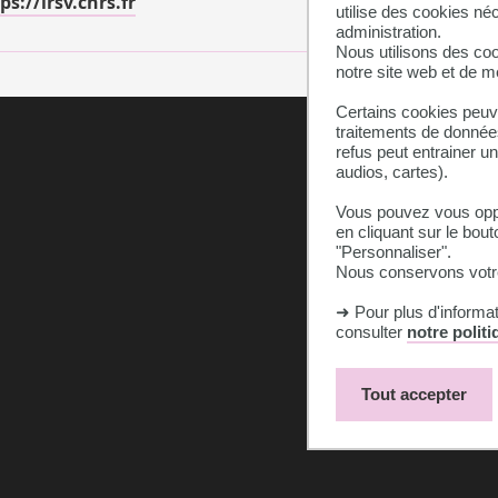
ps://lrsv.cnrs.fr
utilise des cookies né
administration.
Nous utilisons des coo
notre site web et de 
Certains cookies peuve
traitements de données
refus peut entrainer u
audios, cartes).
Vous pouvez vous oppo
en cliquant sur le bout
"Personnaliser".
Nous conservons votre
➜ Pour plus d'informa
consulter
notre polit
Accès campus
Contacts
Tout accepter
Plan du site
Accessibilité : n