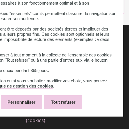
cessaires à son fonctionnement optimal et à son
kies "essentiels" car ils permettent d'assurer la navigation sur
mesurer son audience.
nt être déposés par des sociétés tierces et impliquer des
 à leurs propres fins. Ces cookies sont optionnels et leurs
ne impossibilité de lecture des éléments (exemples : vidéos,
ser à tout moment à la collecte de l'ensemble des cookies
on "Tout refuser" ou à une partie d'entres eux via le bouton
 choix pendant 365 jours.
tion ou si vous souhaitez modifier vos choix, vous pouvez
ique de gestion des cookies
.
Bibliothèques
L'université recrute
Personnaliser
Tout refuser
Mentions légales
on-conforme
Témoins de connexion
(cookies)