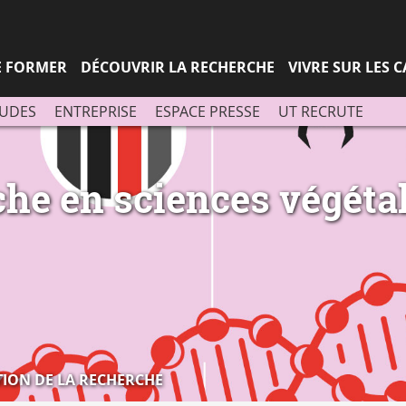
Aller
Navigation
Accès
Connexion
au
directs
contenu
SE FORMER
DÉCOUVRIR LA RECHERCHE
VIVRE SUR LES 
TUDES
ENTREPRISE
ESPACE PRESSE
UT RECRUTE
che en sciences végéta
ION DE LA RECHERCHE