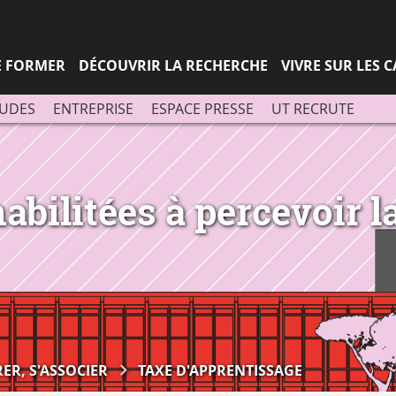
Aller
Navigation
Accès
Connexion
au
directs
contenu
SE FORMER
DÉCOUVRIR LA RECHERCHE
VIVRE SUR LES 
TUDES
ENTREPRISE
ESPACE PRESSE
UT RECRUTE
abilitées à percevoir l
ER, S'ASSOCIER
TAXE D'APPRENTISSAGE