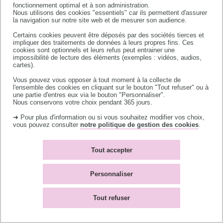
fonctionnement optimal et à son administration.
Nous utilisons des cookies "essentiels" car ils permettent d'assurer
BUT INFORMATIQUE parcours Réalisation
la navigation sur notre site web et de mesurer son audience.
d'applications : conception, développement,
Certains cookies peuvent être déposés par des sociétés tierces et
impliquer des traitements de données à leurs propres fins. Ces
validation - Castres
cookies sont optionnels et leurs refus peut entrainer une
impossibilité de lecture des éléments (exemples : vidéos, audios,
cartes).
BUT INFORMATIQUE parcours Déploiement
Vous pouvez vous opposer à tout moment à la collecte de
l'ensemble des cookies en cliquant sur le bouton "Tout refuser" ou à
d'applications communicantes et sécurisées
une partie d'entres eux via le bouton "Personnaliser".
Nous conservons votre choix pendant 365 jours.
- Toulouse
➜ Pour plus d'information ou si vous souhaitez modifier vos choix,
vous pouvez consulter
notre politique de gestion des cookies
.
BUT INFORMATIQUE parcours
Tout accepter
Administration, gestion et exploitation des
données - Castres
Personnaliser
BUT INFO COM parcours Information
Tout refuser
numérique dans les organisations -