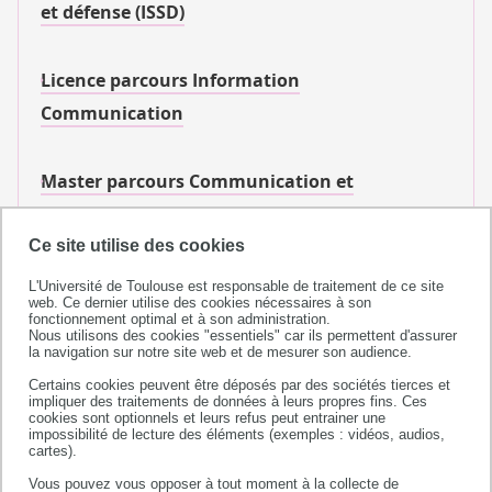
et défense (ISSD)
Licence parcours Information
Communication
Master parcours Communication et
Territoires (COMT)
Ce site utilise des cookies
Master parcours Communication et culture
L'Université de Toulouse est responsable de traitement de ce site
web. Ce dernier utilise des cookies nécessaires à son
numérique (COMCN)
fonctionnement optimal et à son administration.
Nous utilisons des cookies "essentiels" car ils permettent d'assurer
la navigation sur notre site web et de mesurer son audience.
Master mention Information,
Certains cookies peuvent être déposés par des sociétés tierces et
impliquer des traitements de données à leurs propres fins. Ces
communication
cookies sont optionnels et leurs refus peut entrainer une
impossibilité de lecture des éléments (exemples : vidéos, audios,
cartes).
Licence Pro mention Technico-commercial
Vous pouvez vous opposer à tout moment à la collecte de