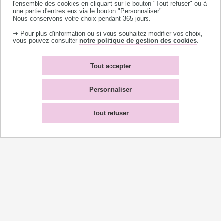
l'ensemble des cookies en cliquant sur le bouton "Tout refuser" ou à
une partie d'entres eux via le bouton "Personnaliser".
Nous conservons votre choix pendant 365 jours.
BUT spécialité Techniques de
➜ Pour plus d'information ou si vous souhaitez modifier vos choix,
commercialisation
vous pouvez consulter
notre politique de gestion des cookies
.
Tout accepter
BUT spécialité Gestion des entreprises et
administrations
Personnaliser
Tout refuser
BUT spécialité Information Communication
BUT spécialité Métiers du multimédia et de
l'internet
BUT spécialité Packaging emballage et
conditionnement