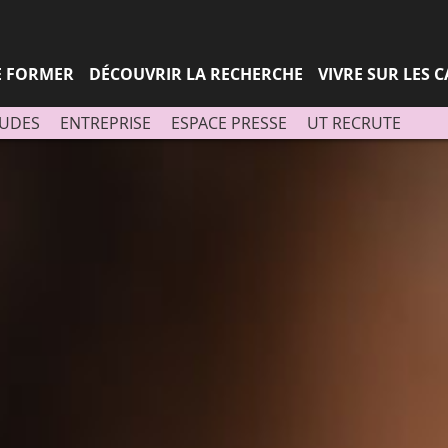
Aller
Navigation
Accès
Connexion
au
directs
contenu
SE FORMER
DÉCOUVRIR LA RECHERCHE
VIVRE SUR LES 
TUDES
ENTREPRISE
ESPACE PRESSE
UT RECRUTE