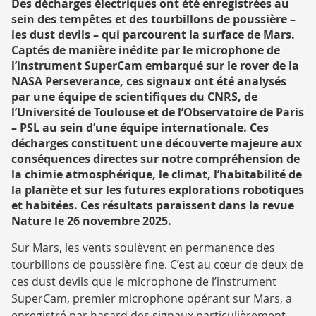
RECHERCHE
Des décharges électriques ont été enregistrées au
sein des tempêtes et des tourbillons de poussière –
les dust devils – qui parcourent la surface de Mars.
Captés de manière inédite par le microphone de
l’instrument SuperCam embarqué sur le rover de la
NASA Perseverance, ces signaux ont été analysés
par une équipe de scientifiques du CNRS, de
l’Université de Toulouse et de l’Observatoire de Paris
– PSL au sein d’une équipe internationale. Ces
décharges constituent une découverte majeure aux
conséquences directes sur notre compréhension de
la chimie atmosphérique, le climat, l’habitabilité de
la planète et sur les futures explorations robotiques
et habitées. Ces résultats paraissent dans la revue
Nature le 26 novembre 2025.
Sur Mars, les vents soulèvent en permanence des
tourbillons de poussière fine. C’est au cœur de deux de
ces dust devils que le microphone de l’instrument
SuperCam, premier microphone opérant sur Mars, a
enregistré par hasard des signaux particulièrement