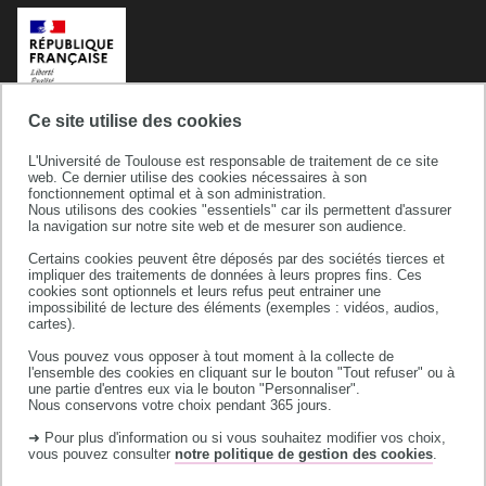
Ce site utilise des cookies
L'Université de Toulouse est responsable de traitement de ce site
web. Ce dernier utilise des cookies nécessaires à son
fonctionnement optimal et à son administration.
Nous utilisons des cookies "essentiels" car ils permettent d'assurer
la navigation sur notre site web et de mesurer son audience.
Certains cookies peuvent être déposés par des sociétés tierces et
Université de Toulouse
impliquer des traitements de données à leurs propres fins. Ces
cookies sont optionnels et leurs refus peut entrainer une
118 route de Narbonne
impossibilité de lecture des éléments (exemples : vidéos, audios,
31062 TOULOUSE CEDEX 9
cartes).
téléphone +33 (0)5 61 55 66 11
Vous pouvez vous opposer à tout moment à la collecte de
l'ensemble des cookies en cliquant sur le bouton "Tout refuser" ou à
une partie d'entres eux via le bouton "Personnaliser".
Nous conservons votre choix pendant 365 jours.
➜ Pour plus d'information ou si vous souhaitez modifier vos choix,
vous pouvez consulter
notre politique de gestion des cookies
.