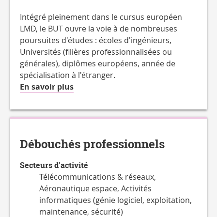
Intégré pleinement dans le cursus européen
LMD, le BUT ouvre la voie à de nombreuses
poursuites d'études : écoles d'ingénieurs,
Universités (filières professionnalisées ou
générales), diplômes européens, année de
spécialisation à l'étranger.
à
En savoir plus
propos
de
la
Charge
Débouchés professionnels
de
travail
Secteurs d'activité
hebdomadaire
Télécommunications & réseaux,
Aéronautique espace, Activités
informatiques (génie logiciel, exploitation,
maintenance, sécurité)