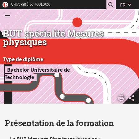
Aller
Navigation
Accès
Connexion
FR
UNIVERSITÉ DE TOULOUSE
au
directs
contenu
BUT spécialité Mesures
physiques
Type de diplôme
Bachelor Universitaire de
Technologie
ACCUEIL
S'ORIENTER,
SE FORMER
DÉCOUVRIR
Présentation de la formation
NOS
FORMATIONS