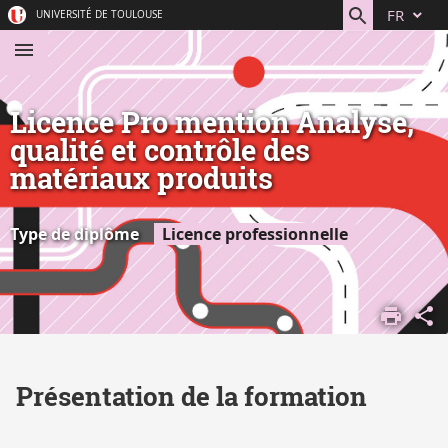
Aller
Navigation
Accès
Connexion
FR
UNIVERSITÉ DE TOULOUSE
au
directs
contenu
Licence Pro mention Analyse,
qualité et contrôle des
matériaux produits
Type de diplôme
Licence professionnelle
ACCUEIL
S'ORIENTER,
SE FORMER
DÉCOUVRIR
Présentation de la formation
NOS
FORMATIONS