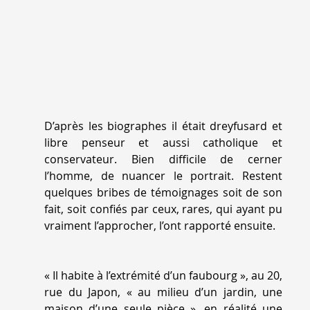
Henri
Bouasse
devant
la
faculté
des
Sciences
D’après les biographes il était dreyfusard et
libre penseur et aussi catholique et
conservateur. Bien difficile de cerner
l’homme, de nuancer le portrait. Restent
quelques bribes de témoignages soit de son
fait, soit confiés par ceux, rares, qui ayant pu
vraiment l’approcher, l’ont rapporté ensuite.
«
Il habite à l’extrémité d’un faubourg
», au 20,
rue du Japon, «
au milieu d’un jardin, une
maison d’une seule pièce
», en réalité une