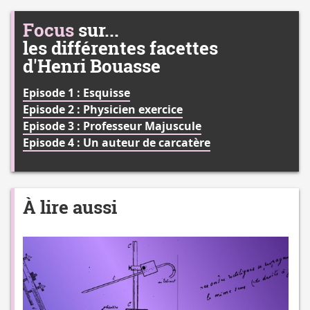
Focus
sur...
les différentes facettes
d'Henri Bouasse
Episode 1 :
Esquisse
Episode 2 :
Physicien exercice
Episode 3 :
Professeur Majuscule
Episode 4 :
Un auteur de carcatère
À lire aussi