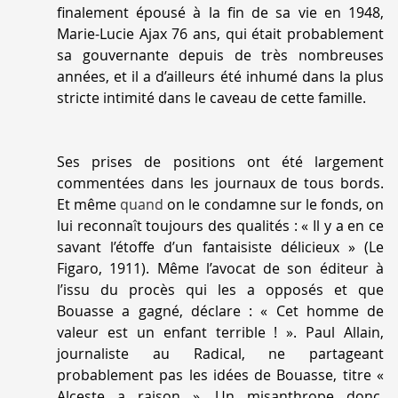
finalement épousé à la fin de sa vie en 1948,
Marie-Lucie Ajax 76 ans, qui était probablement
sa gouvernante depuis de très nombreuses
années, et il a d’ailleurs été inhumé dans la plus
stricte intimité dans le caveau de cette famille.
Ses prises de positions ont été largement
commentées dans les journaux de tous bords.
Et même
quand
on le condamne sur le fonds, on
lui reconna
î
t toujours des qualités : «
Il y a en ce
savant l’étoffe d’un fantaisiste délicieux
» (Le
Figaro, 1911). Même l’avocat de son éditeur à
l’issu du procès qui les a opposés et que
Bouasse a gagné, déclare : «
Cet homme de
valeur est un enfant terrible !
». Paul Allain,
journaliste au
Radical
, ne partageant
probablement pas les idées de Bouasse, titre «
Alceste a raison
». Un misanthrope donc.