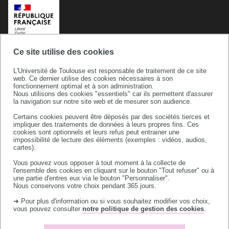
Ce site utilise des cookies
L'Université de Toulouse est responsable de traitement de ce site
web. Ce dernier utilise des cookies nécessaires à son
fonctionnement optimal et à son administration.
Nous utilisons des cookies "essentiels" car ils permettent d'assurer
la navigation sur notre site web et de mesurer son audience.
Certains cookies peuvent être déposés par des sociétés tierces et
Université de Toulouse
impliquer des traitements de données à leurs propres fins. Ces
cookies sont optionnels et leurs refus peut entrainer une
118 route de Narbonne
impossibilité de lecture des éléments (exemples : vidéos, audios,
31062 TOULOUSE CEDEX 9
cartes).
téléphone +33 (0)5 61 55 66 11
Vous pouvez vous opposer à tout moment à la collecte de
l'ensemble des cookies en cliquant sur le bouton "Tout refuser" ou à
une partie d'entres eux via le bouton "Personnaliser".
Nous conservons votre choix pendant 365 jours.
➜ Pour plus d'information ou si vous souhaitez modifier vos choix,
vous pouvez consulter
notre politique de gestion des cookies
.