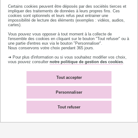
Certains cookies peuvent être déposés par des sociétés tierces et
impliquer des traitements de données à leurs propres fins. Ces
Pour nous contacter
cookies sont optionnels et leurs refus peut entrainer une
impossibilité de lecture des éléments (exemples : vidéos, audios,
cartes).
bio-occ.contact@utoulouse.fr
Vous pouvez vous opposer à tout moment à la collecte de
gloria.forero-duenas@utoulouse.fr
l'ensemble des cookies en cliquant sur le bouton "Tout refuser" ou à
une partie d'entres eux via le bouton "Personnaliser".
Nous conservons votre choix pendant 365 jours.
➜ Pour plus d'information ou si vous souhaitez modifier vos choix,
vous pouvez consulter
notre politique de gestion des cookies
.
Tout accepter
Personnaliser
Tout refuser