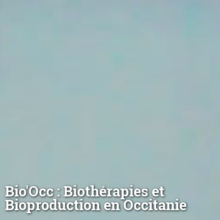
Bio'Occ : Biothérapies et
Bioproduction en Occitanie