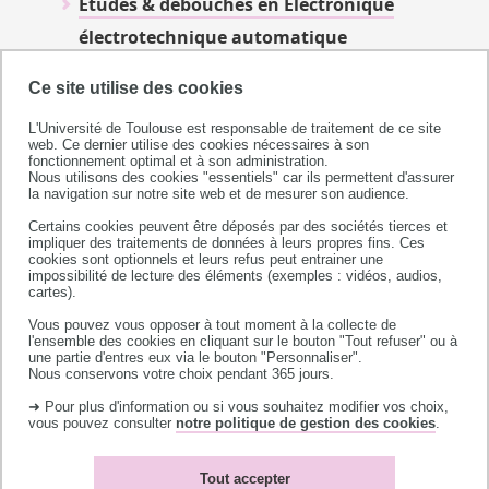
Études & débouchés en Électronique
électrotechnique automatique
Etudes & débouchés en Sciences du vivant
Ce site utilise des cookies
Etudes & débouchés en Sciences du sport
L'Université de Toulouse est responsable de traitement de ce site
web. Ce dernier utilise des cookies nécessaires à son
fonctionnement optimal et à son administration.
Nous utilisons des cookies "essentiels" car ils permettent d'assurer
A noter, les titres ci-dessous seront prochainement
la navigation sur notre site web et de mesurer son audience.
actualisés pour prendre en compte l'évolution de la
Certains cookies peuvent être déposés par des sociétés tierces et
partie "offre de formation".
impliquer des traitements de données à leurs propres fins. Ces
cookies sont optionnels et leurs refus peut entrainer une
impossibilité de lecture des éléments (exemples : vidéos, audios,
Études & débouchés en Génie civil et Génie
cartes).
de l'habitat
Vous pouvez vous opposer à tout moment à la collecte de
l'ensemble des cookies en cliquant sur le bouton "Tout refuser" ou à
Études & débouchés en Mathématiques,
une partie d'entres eux via le bouton "Personnaliser".
Nous conservons votre choix pendant 365 jours.
Statistique
➜ Pour plus d'information ou si vous souhaitez modifier vos choix,
Études & débouchés en Mécanique
vous pouvez consulter
notre politique de gestion des cookies
.
Études & débouchés en Physique
Études & débouchés en Sciences
Tout accepter