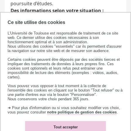
poursuite d’études.
Des informations selon votre situation :
PARCOURS D'ACCÈS SPÉCIFIQUE À LA
Ce site utilise des cookies
SANTÉ (PASS)
L'Université de Toulouse est responsable de traitement de ce site
web. Ce dernier utilise des cookies nécessaires à son
fonctionnement optimal et à son administration.
LICENCE ACCÈS SANTÉ (L. AS) AVEC
Nous utilisons des cookies "essentiels" car ils permettent d'assurer
L'OPTION SANTÉ
la navigation sur notre site web et de mesurer son audience.
Certains cookies peuvent être déposés par des sociétés tierces et
impliquer des traitements de données à leurs propres fins. Ces
re
Consulter la brochure S'orienter après une 1
cookies sont optionnels et leurs refus peut entrainer une
impossibilité de lecture des éléments (exemples : vidéos, audios,
année des études de santé
cartes).
Vous pouvez vous opposer à tout moment à la collecte de
l'ensemble des cookies en cliquant sur le bouton "Tout refuser" ou à
une partie d'entres eux via le bouton "Personnaliser".
Nous conservons votre choix pendant 365 jours.
➜ Pour plus d'information ou si vous souhaitez modifier vos choix,
vous pouvez consulter
notre politique de gestion des cookies
.
Tout accepter