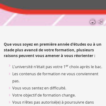
ACCUEIL
S'ORIENTER,
SE FORMER
S'INFORMER,
S'ORIENTER,
Que vous soyez en première année d'études ou à un
S'INSÉRER
stade plus avancé de votre formation, plusieurs
ORIENTER,
raisons peuvent vous amener à vous réorienter :
RÉORIENTER,
CONSTRUIRE
er
L'université n'était pas votre 1
choix après le bac.
Les contenus de formation ne vous conviennent
pas.
Vous vous sentez en difficulté.
Votre objectif de formation change.
Vous n'êtes pas autorisé(e) à poursuivre dans