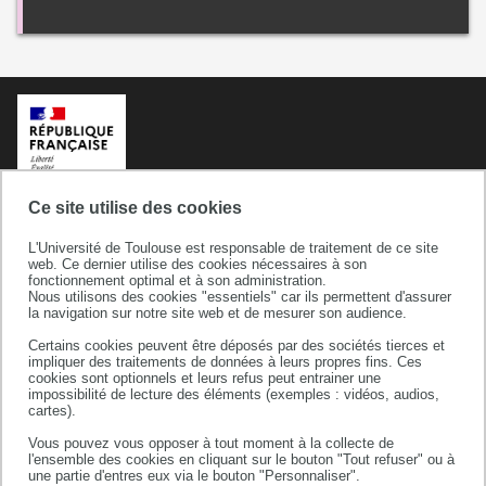
Ce site utilise des cookies
L'Université de Toulouse est responsable de traitement de ce site
web. Ce dernier utilise des cookies nécessaires à son
fonctionnement optimal et à son administration.
Nous utilisons des cookies "essentiels" car ils permettent d'assurer
la navigation sur notre site web et de mesurer son audience.
Certains cookies peuvent être déposés par des sociétés tierces et
Université de Toulouse
impliquer des traitements de données à leurs propres fins. Ces
cookies sont optionnels et leurs refus peut entrainer une
118 route de Narbonne
impossibilité de lecture des éléments (exemples : vidéos, audios,
31062 TOULOUSE CEDEX 9
cartes).
téléphone +33 (0)5 61 55 66 11
Vous pouvez vous opposer à tout moment à la collecte de
l'ensemble des cookies en cliquant sur le bouton "Tout refuser" ou à
une partie d'entres eux via le bouton "Personnaliser".