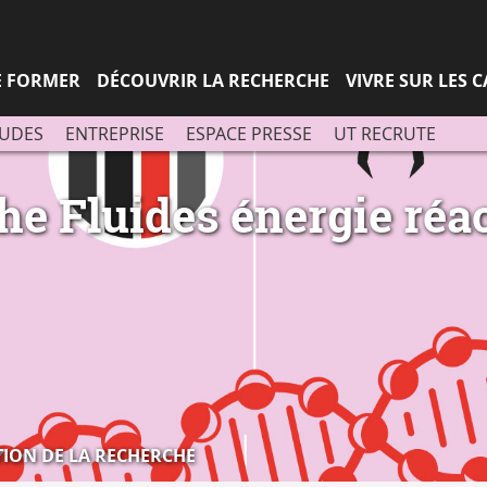
Aller
Navigation
Accès
Connexion
au
directs
contenu
SE FORMER
DÉCOUVRIR LA RECHERCHE
VIVRE SUR LES 
TUDES
ENTREPRISE
ESPACE PRESSE
UT RECRUTE
he Fluides énergie réa
ION DE LA RECHERCHE