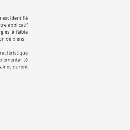
est identifié
re applicatif
gies à faible
on de biens.
ractéristique
lémentarité
taines durent