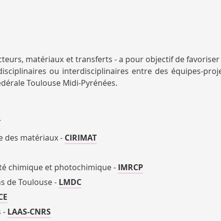
teurs, matériaux et transferts - a pour objectif de favoriser
ridisciplinaires ou interdisciplinaires entre des équipes-pro
fédérale Toulouse Midi-Pyrénées.
T
ie des matériaux -
CIRIMAT
vité chimique et photochimique -
IMRCP
ns de Toulouse -
LMDC
CE
 -
LAAS-CNRS