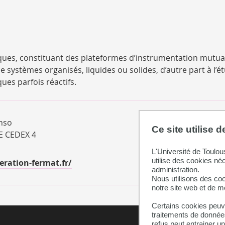
iques, constituant des plateformes d’instrumentation mutua
e systèmes organisés, liquides ou solides, d’autre part à l’é
ues parfois réactifs.
onso
Ce site utilise 
 CEDEX 4
L'Université de Toulou
utilise des cookies né
eration-fermat.fr/
administration.
Nous utilisons des coo
notre site web et de 
Certains cookies peuve
traitements de données
refus peut entrainer u